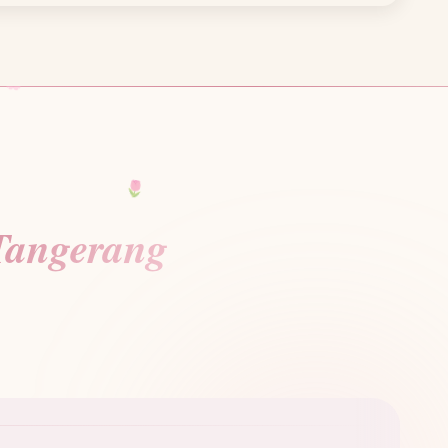
🌸
🌷
Tangerang