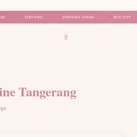
RPONG
📍
SERPONG UTARA
📍
BSD CITY
📍
ALAM SU
🌷
ine Tangerang
nga