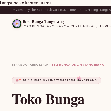
Langsung ke konten utama
📍 Company Florist Jl. Boulevard BSD Timur, BSD, Serpong, Tanger
Toko Bunga Tangerang
TOKO BUNGA TANGERANG – CEPAT, MURAH, TERPE
BERANDA
—
AREA KIRIM
—
BELI BUNGA ONLINE TANGERANG
🌺
📍 BELI BUNGA ONLINE TANGERANG, TANGERANG
Toko Bunga