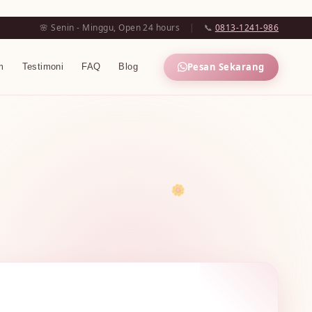
🌸 Senin - Minggu, Open 24 hours
|
📞
0813-1241-986
Pesan Sekarang
m
Testimoni
FAQ
Blog
🌼
🌼