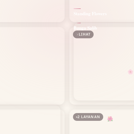
Standing Flowers
Bunga Salib
LIHAT
🌸
🌺
2 LAYANAN