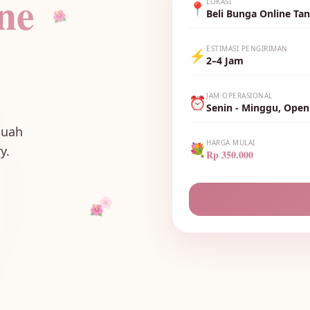
ne
LOKASI
📍
Beli Bunga Online Ta
🌺
ESTIMASI PENGIRIMAN
⚡
2–4 Jam
JAM OPERASIONAL
⏰
Senin - Minggu, Open
buah
HARGA MULAI
💐
y.
Rp 350.000
🌸
🌺