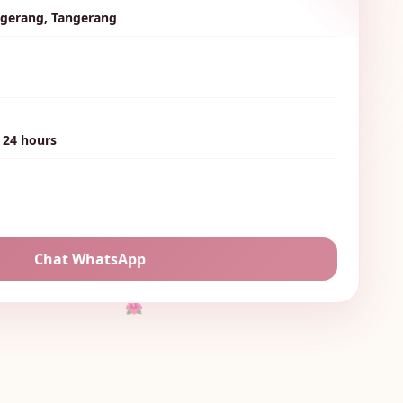
ngerang, Tangerang
🌷
🌸
 24 hours
🌷
Chat WhatsApp
🌺