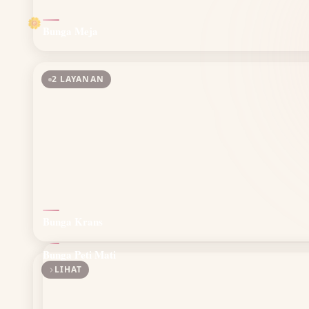
🌼
Bunga Meja
2 LAYANAN
Bunga Krans
Bunga Peti Mati
LIHAT