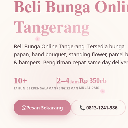
Beli Bunga Onli
Tangerang
🌸
Beli Bunga Online Tangerang. Tersedia bunga
papan, hand bouquet, standing flower, parcel 
& hampers. Pengiriman cepat same day deliver
10+
2–4
Rp 350rb
Jam
MULAI DARI
TAHUN BERPENGALAMAN
PENGIRIMAN
🌸
Pesan Sekarang
📞 0813-1241-986