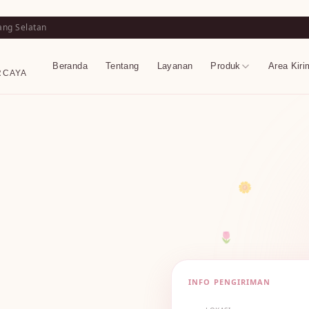
ang Selatan
Beranda
Tentang
Layanan
Produk
Area Kiri
RCAYA
🌼
🌷
INFO PENGIRIMAN