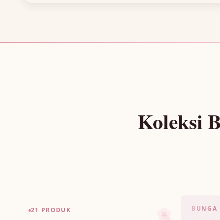
Koleksi 
BUNGA 
🌸
21 PRODUK
🌷