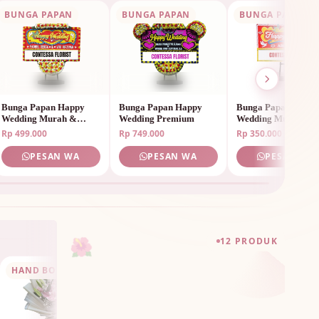
BUNGA PAPAN
BUNGA PAPAN
BUNGA PAPAN
Bunga Papan Happy
Bunga Papan Happy
Bunga Papan Happ
Wedding Murah &
Wedding Premium
Wedding Murah
Elegan
Rp 499.000
Rp 749.000
Rp 350.000
PESAN WA
PESAN WA
PESAN WA
🌺
12 PRODUK
HAND BOUQUET
Hand Bouquet Birthday
HAND BOUQUET
Hand Bouquet Bir
HAND BOUQUE
Sunflower
Mix Colorful
Rp 750.000
Rp 950.000
PESAN WA
PESAN W