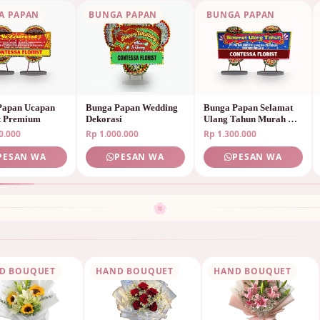
A PAPAN
BUNGA PAPAN
BUNGA PAPAN
Papan Ucapan
Bunga Papan Wedding
Bunga Papan Selamat
t Premium
Dekorasi
Ulang Tahun Murah &
Unik
0.000
Rp 1.000.000
Rp 1.300.000
PESAN WA
PESAN WA
PESAN WA
🌸
D BOUQUET
HAND BOUQUET
HAND BOUQUET