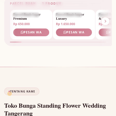
PARCEL BUAH · 3 PRODUK
Parcel Buah Segar
PARCEL BUAH
Parcel Buah Impor
PARCEL BUAH
Parcel Bua
PARCEL 
Premium
Luxury
& Impor
Rp 650.000
Rp 1.650.000
Rp 950.000
PESAN WA
PESAN WA
PES
TENTANG KAMI
🌼
Toko Bunga Standing Flower Wedding
Tangerang