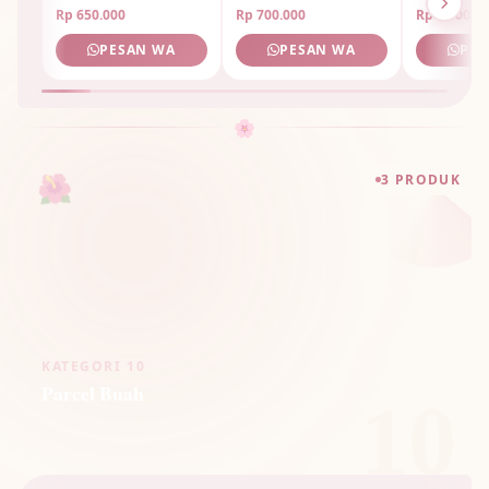
Rp 650.000
Rp 700.000
Rp 1.800.0
PESAN WA
PESAN WA
PES
🌸
🌺
3 PRODUK
KATEGORI 10
Parcel Buah
10