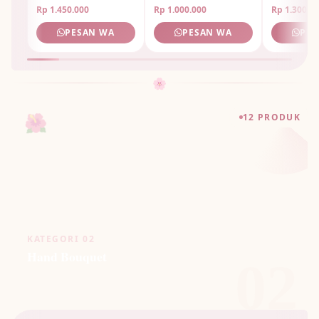
Unik
Rp 1.450.000
Rp 1.000.000
Rp 1.300.0
PESAN WA
PESAN WA
PES
🌸
🌺
12 PRODUK
KATEGORI 02
Hand Bouquet
02