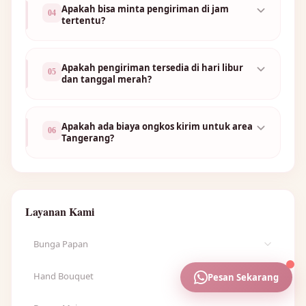
Apakah bisa minta pengiriman di jam
04
tertentu?
Apakah pengiriman tersedia di hari libur
05
dan tanggal merah?
Apakah ada biaya ongkos kirim untuk area
06
Tangerang?
Layanan Kami
Bunga Papan
Lihat semua Bunga Papan →
Hand Bouquet
Pesan Sekarang
Bunga Papan Happy Wedding
Lihat semua Hand Bouquet →