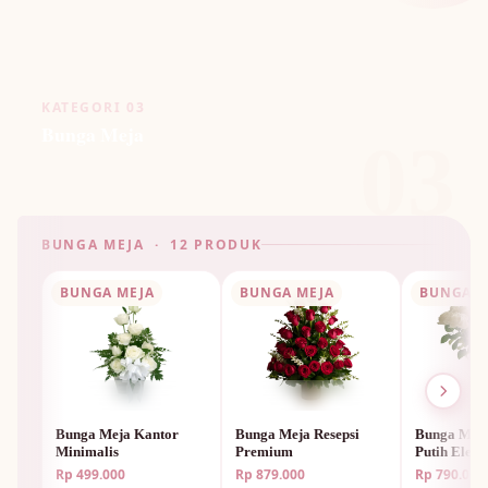
KATEGORI 03
Bunga Meja
03
BUNGA MEJA · 12 PRODUK
BUNGA MEJA
BUNGA MEJA
BUNGA M
Bunga Meja Kantor
Bunga Meja Resepsi
Bunga Mej
Minimalis
Premium
Putih Elega
Rp 499.000
Rp 879.000
Rp 790.000