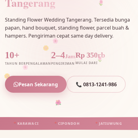
Tangerang
🌷
Standing Flower Wedding Tangerang. Tersedia bunga
papan, hand bouquet, standing flower, parcel buah &
hampers. Pengiriman cepat same day delivery.
🌼
🌸
🌷
10+
2–4
Rp 350rb
Jam
MULAI DARI
TAHUN BERPENGALAMAN
PENGIRIMAN
🌸
🌼
Pesan Sekarang
📞 0813-1241-986
🌺
📍
KARAWACI
📍
CIPONDOH
📍
JATIUWUNG
📍
TA