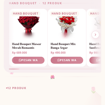
HAND BOUQUET · 12 PRODUK
🌸
HAND BOUQUET
HAND BOUQUET
HAND B
Hand Bouquet Mawar
Hand Bouquet Mix
Hand Bouq
Merah Romantis
Bunga Segar
Sunflower 
Rp 689.000
Rp 490.000
Rp 980.000
PESAN WA
PESAN WA
PES
🌸
🌺
🌷
12 PRODUK