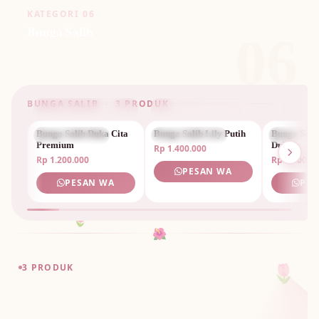
KATEGORI 06
Bunga Salib
06
BUNGA SALIB · 3 PRODUK
Bunga Salib Duka Cita
BUNGA SALIB
Bunga Salib Lily Putih
BUNGA SALIB
Bunga Sali
BUNGA S
Premium
Duka
Rp 1.400.000
Rp 1.200.000
Rp 1.300.0
PESAN WA
PESAN WA
PES
🌷
🌺
🌷
3 PRODUK