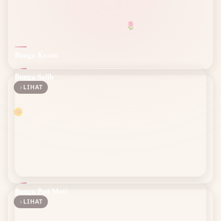
🌷
Bunga Krans
Bunga Salib
LIHAT
🌼
Bunga Peti Mati
LIHAT