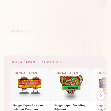
KATEGORI 01
Bunga Papan
01
BUNGA PAPAN · 21 PRODUK
BUNGA PAPAN
BUNGA PAPAN
BUNGA P
Bunga Papan Ucapan
Bunga Papan Wedding
Bunga Papa
Selamat Premium
Dekorasi
Ulang Tah