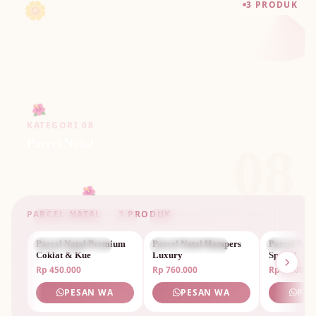
🌼
3 PRODUK
🌺
KATEGORI 08
Parcel Natal
08
🌺
PARCEL NATAL · 3 PRODUK
Parcel Natal Premium
PARCEL NATAL
Parcel Natal Hampers
PARCEL NATAL
Parcel Nat
PARCEL 
Coklat & Kue
Luxury
Spesial
Rp 450.000
Rp 760.000
Rp 2.200.0
PESAN WA
PESAN WA
PES