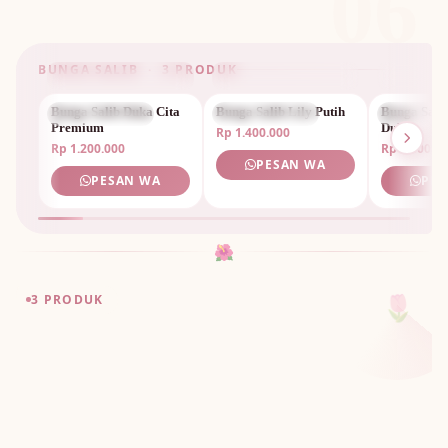
06
BUNGA SALIB · 3 PRODUK
Bunga Salib Duka Cita
BUNGA SALIB
Bunga Salib Lily Putih
BUNGA SALIB
Bunga Sali
BUNGA S
Premium
Duka
Rp 1.400.000
Rp 1.200.000
Rp 1.300.0
PESAN WA
PESAN WA
PES
🌺
🌷
3 PRODUK