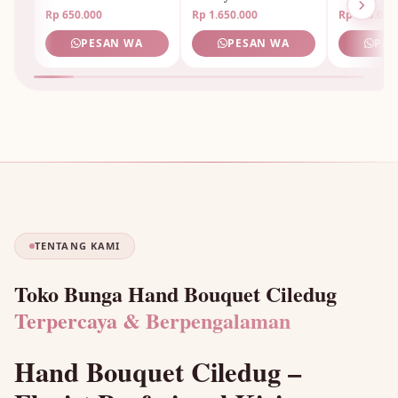
Rp 650.000
Rp 1.650.000
Rp 950.000
PESAN WA
PESAN WA
PES
🌺
TENTANG KAMI
Toko Bunga Hand Bouquet Ciledug
Terpercaya & Berpengalaman
Hand Bouquet Ciledug –