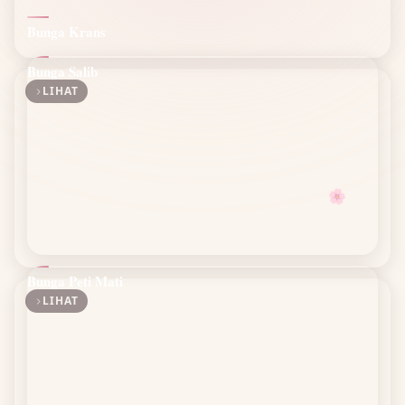
Bunga Krans
Bunga Salib
LIHAT
🌸
Bunga Peti Mati
LIHAT