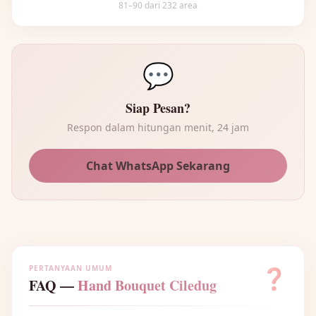
81–90 dari 232 area
💬
Siap Pesan?
Respon dalam hitungan menit, 24 jam
Chat WhatsApp Sekarang
PERTANYAAN UMUM
❓
FAQ —
Hand Bouquet Ciledug