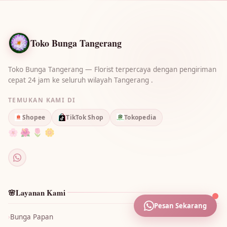
🌸
🌷
🌼
🌷
🌺
🌺
🌸
🌼
🪷
Toko Bunga Tangerang
Toko Bunga Tangerang — Florist terpercaya dengan pengiriman
cepat 24 jam ke seluruh wilayah Tangerang .
TEMUKAN KAMI DI
Shopee
TikTok Shop
Tokopedia
🌸 🌺 🌷 🌼
🌸
Layanan Kami
Pesan Sekarang
›
Bunga Papan