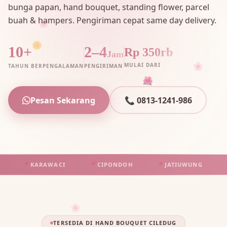
bunga papan, hand bouquet, standing flower, parcel
buah & hampers. Pengiriman cepat same day delivery.
🌸
🌼
10+
2–4
Rp 350rb
Jam
🌸
MULAI DARI
TAHUN BERPENGALAMAN
PENGIRIMAN
🌺
Pesan Sekarang
📞 0813-1241-986
📍
KARAWACI
📍
CIPONDOH
📍
JATIUWUNG
📍
T
🌸
TERSEDIA DI HAND BOUQUET CILEDUG