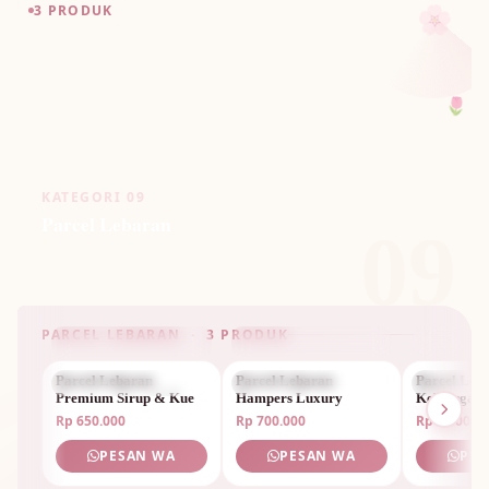
🌸
3 PRODUK
🌷
KATEGORI 09
Parcel Lebaran
09
🌸
PARCEL LEBARAN · 3 PRODUK
Parcel Lebaran
PARCEL LEBARAN
Parcel Lebaran
PARCEL LEBARAN
Parcel Leb
PARCEL 
Premium Sirup & Kue
Hampers Luxury
Keluarga Sp
Rp 650.000
Rp 700.000
Rp 1.800.0
PESAN WA
PESAN WA
PES