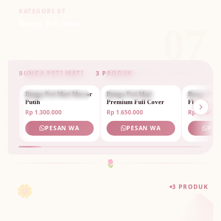
KATEGORI 07
Bunga Peti Mati
07
BUNGA PETI MATI · 3 PRODUK
Bunga Peti Mati Mawar
BUNGA PETI MATI
Bunga Peti Mati
BUNGA PETI MATI
Bunga Peti
BUNGA P
Putih
Premium Full Cover
Flower
Rp 1.300.000
Rp 1.650.000
Rp 1.950.0
PESAN WA
PESAN WA
PES
🌷
🌼
3 PRODUK