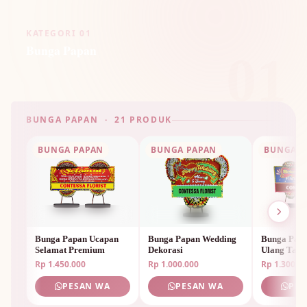
KATEGORI 01
Bunga Papan
01
BUNGA PAPAN · 21 PRODUK
BUNGA PAPAN
BUNGA PAPAN
BUNGA P
Bunga Papan Ucapan
Bunga Papan Wedding
Bunga Papa
Selamat Premium
Dekorasi
Ulang Tah
Unik
Rp 1.450.000
Rp 1.000.000
Rp 1.300.0
PESAN WA
PESAN WA
PES