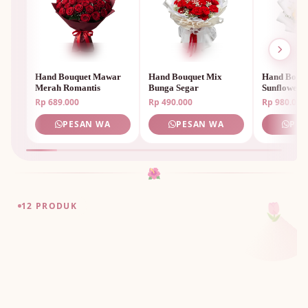
Hand Bouquet Mawar
Hand Bouquet Mix
Hand Bouq
Merah Romantis
Bunga Segar
Sunflower 
Rp 689.000
Rp 490.000
Rp 980.000
🌸
PESAN WA
PESAN WA
PES
🌺
🌷
12 PRODUK