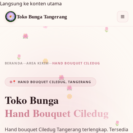
Langsung ke konten utama
Toko Bunga Tangerang
🌸
🌷
🌸
🌺
🌷
🌼
BERANDA
—
AREA KIRIM
—
HAND BOUQUET CILEDUG
🌺
🌺
📍 HAND BOUQUET CILEDUG, TANGERANG
Toko Bunga
🌼
Hand Bouquet Ciledug
🌷
Hand bouquet Ciledug Tangerang terlengkap. Tersedia