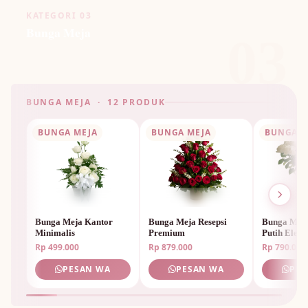
KATEGORI 03
Bunga Meja
03
BUNGA MEJA · 12 PRODUK
BUNGA MEJA
BUNGA MEJA
BUNGA M
Bunga Meja Kantor
Bunga Meja Resepsi
Bunga Mej
Minimalis
Premium
Putih Elega
Rp 499.000
Rp 879.000
Rp 790.000
🌺
PESAN WA
PESAN WA
PES