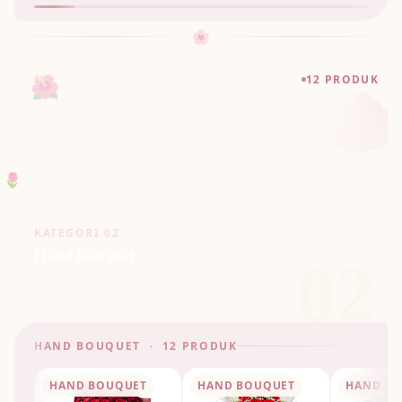
🌸
🌺
12 PRODUK
🌷
KATEGORI 02
Hand Bouquet
02
HAND BOUQUET · 12 PRODUK
HAND BOUQUET
HAND BOUQUET
HAND B