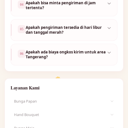
Apakah bisa minta pengiriman di jam
04
tertentu?
Apakah pengiriman tersedia di hari libur
05
dan tanggal merah?
Apakah ada biaya ongkos kirim untuk area
06
🌷
Tangerang?
🌼
Layanan Kami
Bunga Papan
Lihat semua Bunga Papan →
Hand Bouquet
Bunga Papan Happy Wedding
Lihat semua Hand Bouquet →
Bunga Meja