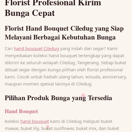
Florist Profesional Kirim
Bunga Cepat
Florist Hand Bouquet Ciledug yang Siap
Melayani Berbagai Kebutuhan Bunga
Cari
hand bouquet Ciledug
yang indah dan segar? Kami
menyediakan koleksi hand bouquet terlengkap yang dapat
dikirim ke seluruh wilayah Ciledug, Tangerang. Setiap buket
dibuat segar dengan bunga pilihan oleh florist profesional
kami. Cocok untuk hadiah ulang tahun, wisuda, anniversary,
maupun momen spesial lainnya di Ciledug.
🌸
Pilihan Produk Bunga yang Tersedia
Hand Bouquet
🌷
Koleksi
hand bouquet
kami di Ciledug meliputi buket
mawar, buket lily, buket sunflower, buket mix, dan buket