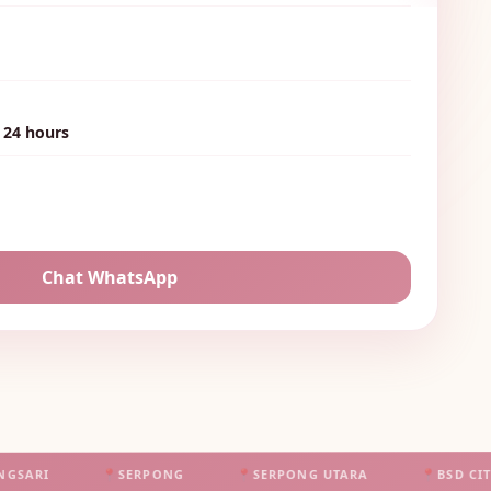
 24 hours
🌷
Chat WhatsApp
🌺
📍
SERPONG
📍
SERPONG UTARA
📍
BSD CITY
📍
A