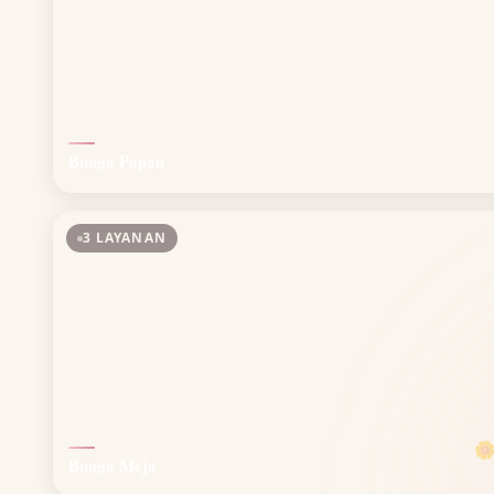
Bunga Papan
3 LAYANAN

Bunga Meja