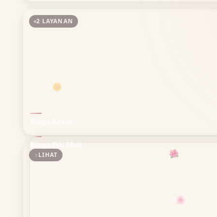
2 LAYANAN
🌼
Bunga Krans
Bunga Peti Mati
LIHAT
🌺
🌸