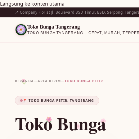
Langsung ke konten utama
📍 Company Florist Jl. Boulevard BSD Timur, BSD, Serpong, Tanger
Toko Bunga Tangerang
TOKO BUNGA TANGERANG – CEPAT, MURAH, TERPE
BERANDA
—
AREA KIRIM
—
TOKO BUNGA PETIR
🌷
📍 TOKO BUNGA PETIR, TANGERANG
Toko Bunga
🌺
🌸
🌸