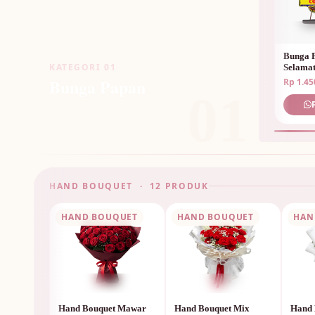
Bunga 
KATEGORI 01
Selama
Bunga Papan
Rp 1.45
01
HAND BOUQUET · 12 PRODUK
HAND BOUQUET
HAND BOUQUET
HAN
Hand Bouquet Mawar
Hand Bouquet Mix
Hand 