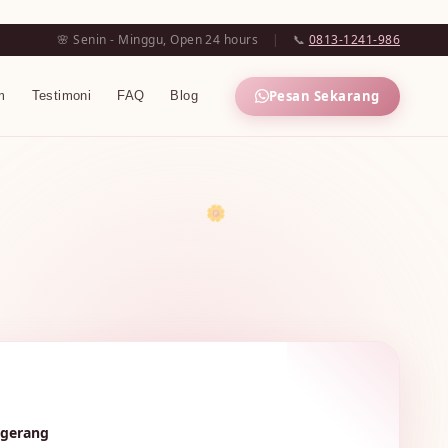
🌸 Senin - Minggu, Open 24 hours
|
📞
0813-1241-986
Pesan Sekarang
m
Testimoni
FAQ
Blog
🌼
🌸
ngerang
🌸