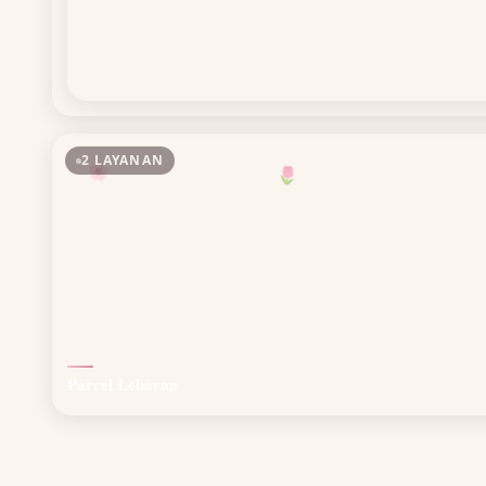
2 LAYANAN
🌸
🌷
Parcel Lebaran