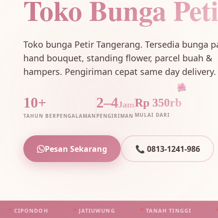
Toko Bunga Pet
Toko bunga Petir Tangerang. Tersedia bunga p
hand bouquet, standing flower, parcel buah &
hampers. Pengiriman cepat same day delivery.
🌺
10+
2–4
Rp 350rb
Jam
MULAI DARI
TAHUN BERPENGALAMAN
PENGIRIMAN
Pesan Sekarang
📞 0813-1241-986
OH
📍
JATIUWUNG
📍
TANAH TINGGI
📍
BATUCEPER