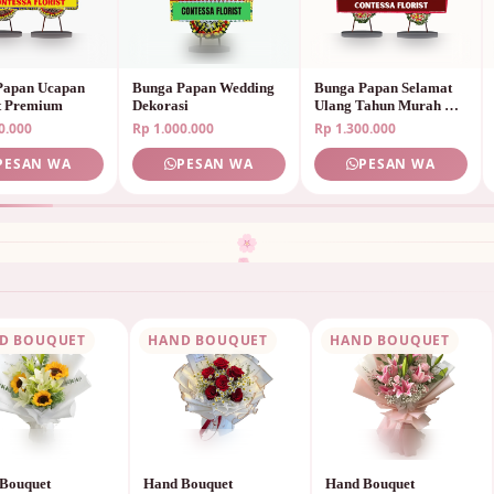
Papan Ucapan
Bunga Papan Wedding
Bunga Papan Selamat
t Premium
Dekorasi
Ulang Tahun Murah &
Unik
0.000
Rp 1.000.000
Rp 1.300.000
PESAN WA
PESAN WA
PESAN WA
🌷
🌸
D BOUQUET
HAND BOUQUET
HAND BOUQUET
Bouquet
Hand Bouquet
Hand Bouquet