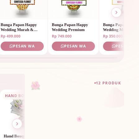
Bunga Papan Happy
Bunga Papan Happy
Bunga Papan Happ
Wedding Murah &
Wedding Premium
Wedding Murah
Elegan
Rp 499.000
Rp 749.000
Rp 350.000
PESAN WA
PESAN WA
PESAN WA
🌺
12 PRODUK
HAND BOUQUET
Hand Bouquet Birthday
HAND BOUQUET
Hand Bouquet Bir
HAND BOUQUE
Sunflower
Mix Colorful
Rp 750.000
Rp 950.000
🌸
PESAN WA
PESAN W
Hand Bouquet