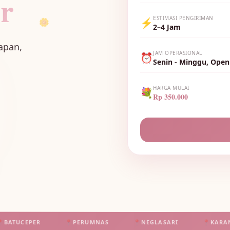
ir
🌼
🌷
ESTIMASI PENGIRIMAN
⚡
2–4 Jam
apan,
JAM OPERASIONAL
⏰
Senin - Minggu, Open
HARGA MULAI
💐
Rp 350.000
📍
PERUMNAS
📍
NEGLASARI
📍
KARANGSARI