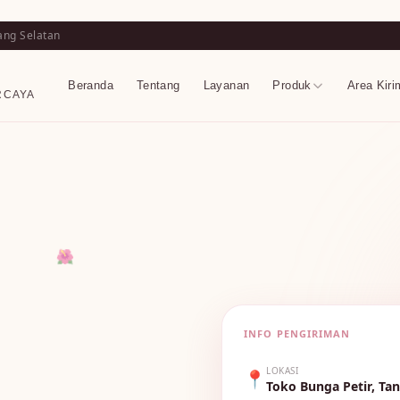
ang Selatan
Beranda
Tentang
Layanan
Produk
Area Kiri
RCAYA
🌺
INFO PENGIRIMAN
🌼
LOKASI
📍
Toko Bunga Petir, Ta