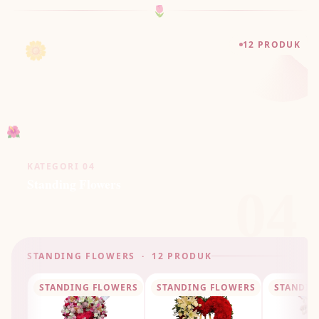
🌷
🌼
12 PRODUK
🌺
KATEGORI 04
Standing Flowers
04
STANDING FLOWERS · 12 PRODUK
STANDING FLOWERS
STANDING FLOWERS
STANDIN