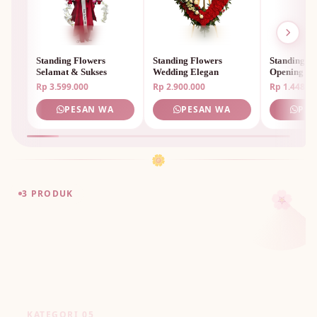
🌷
Standing Flowers
Standing Flowers
Standing F
Selamat & Sukses
Wedding Elegan
Opening M
Rp 3.599.000
Rp 2.900.000
Rp 1.448.0
PESAN WA
PESAN WA
PES
🌼
🌸
3 PRODUK
KATEGORI 05