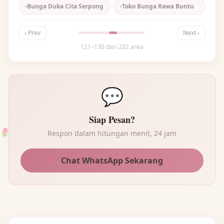
Bunga Duka Cita Serpong
Toko Bunga Rawa Buntu
‹ Prev
Next ›
121–130 dari 232 area
💬
Siap Pesan?
Respon dalam hitungan menit, 24 jam
🌷
Chat WhatsApp Sekarang