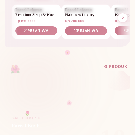
Parcel Lebaran
PARCEL LEBARAN
Parcel Lebaran
PARCEL LEBARAN
Parcel Leb
PARCEL 
Premium Sirup & Kue
Hampers Luxury
Keluarga Sp
Rp 650.000
Rp 700.000
Rp 1.800.0
PESAN WA
PESAN WA
PES
🌸
🌺
3 PRODUK
🌸
🌷
KATEGORI 10
Parcel Buah