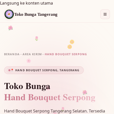
Langsung ke konten utama
Toko Bunga Tangerang
🌺
🌷
🌼
🌼
BERANDA
—
AREA KIRIM
—
HAND BOUQUET SERPONG
🌸
📍 HAND BOUQUET SERPONG, TANGERANG
Toko Bunga
🌸
Hand Bouquet Serpong
🌺
🌷
Hand Bouquet Serpong Tangerang Selatan. Tersedia