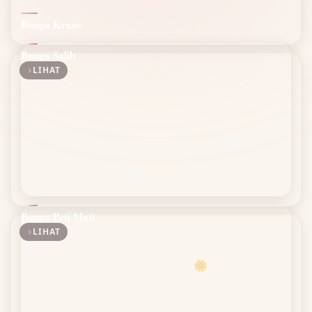
Bunga Krans
Bunga Salib
LIHAT
Bunga Peti Mati
LIHAT
🌼