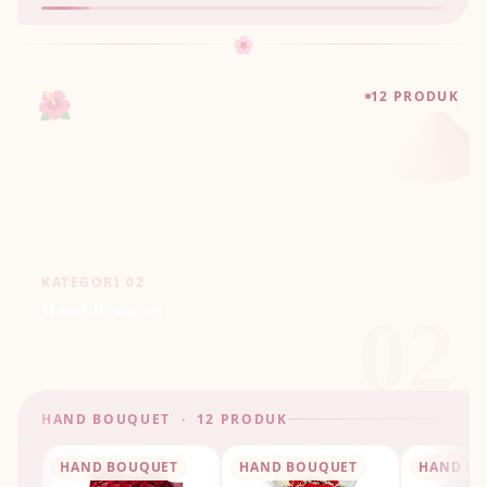
🌸
🌺
12 PRODUK
KATEGORI 02
Hand Bouquet
02
HAND BOUQUET · 12 PRODUK
HAND BOUQUET
HAND BOUQUET
HAND B