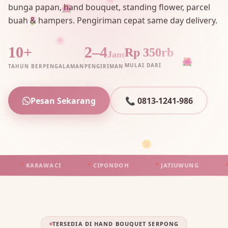
🌸
bunga papan, hand bouquet, standing flower, parcel
🌺
buah & hampers. Pengiriman cepat same day delivery.
🌷
🌸
10+
2–4
Rp 350rb
Jam
🌺
MULAI DARI
TAHUN BERPENGALAMAN
PENGIRIMAN
Pesan Sekarang
📞 0813-1241-986
🌼
📍
KARAWACI
📍
CIPONDOH
📍
JATIUWUNG
📍
TA
TERSEDIA DI HAND BOUQUET SERPONG