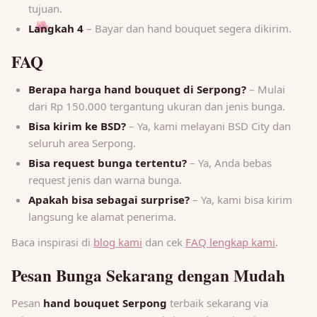
tujuan.
Langkah 4
– Bayar dan hand bouquet segera dikirim.
🌺
FAQ
Berapa harga hand bouquet di Serpong?
– Mulai
dari Rp 150.000 tergantung ukuran dan jenis bunga.
Bisa kirim ke BSD?
– Ya, kami melayani BSD City dan
seluruh area Serpong.
Bisa request bunga tertentu?
– Ya, Anda bebas
request jenis dan warna bunga.
Apakah bisa sebagai surprise?
– Ya, kami bisa kirim
langsung ke alamat penerima.
Baca inspirasi di
blog kami
dan cek
FAQ lengkap kami
.
Pesan Bunga Sekarang dengan Mudah
Pesan
hand bouquet Serpong
terbaik sekarang via