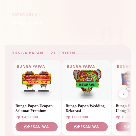
KATEGORI 01
Bunga Papan
01
BUNGA PAPAN · 21 PRODUK
BUNGA PAPAN
BUNGA PAPAN
BUNGA P
Bunga Papan Ucapan
Bunga Papan Wedding
Bunga Papa
Selamat Premium
Dekorasi
Ulang Tah
Unik
Rp 1.450.000
Rp 1.000.000
Rp 1.300.0
PESAN WA
PESAN WA
PES