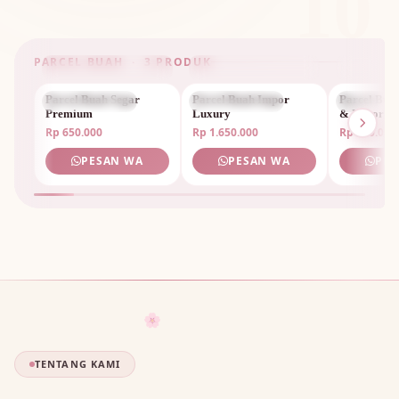
10
PARCEL BUAH · 3 PRODUK
Parcel Buah Segar
PARCEL BUAH
Parcel Buah Impor
PARCEL BUAH
Parcel Bua
PARCEL 
Premium
Luxury
& Impor
Rp 650.000
Rp 1.650.000
Rp 950.000
PESAN WA
PESAN WA
PES
🌸
TENTANG KAMI