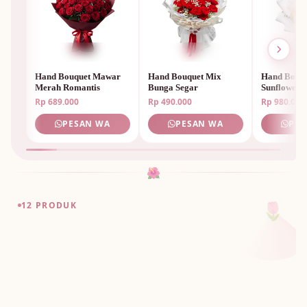
Hand Bouquet Mawar
Hand Bouquet Mix
Hand Bouq
Merah Romantis
Bunga Segar
Sunflower 
Rp 689.000
Rp 490.000
Rp 980.000
PESAN WA
PESAN WA
PES
🌺
🌷
12 PRODUK