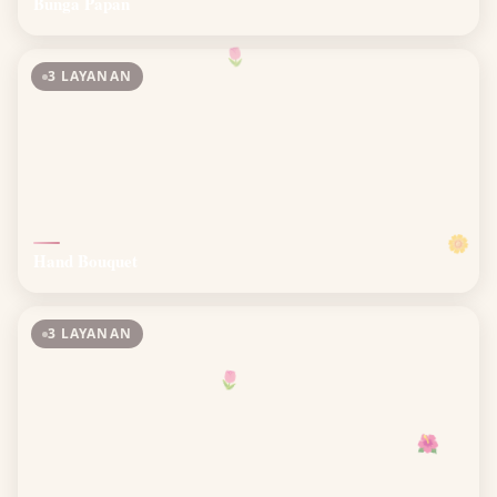
Bunga Papan
🌷
3 LAYANAN
🌼
Hand Bouquet
3 LAYANAN
🌷
🌺