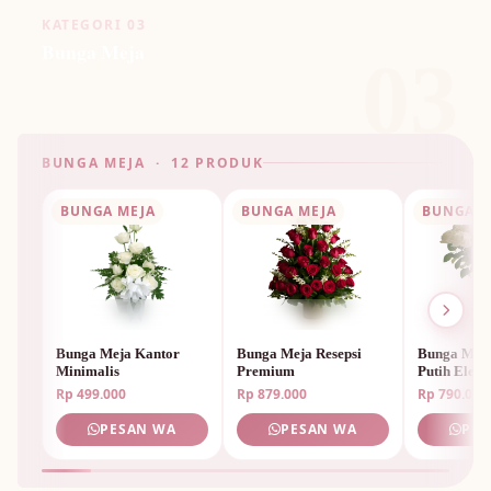
KATEGORI 03
Bunga Meja
03
BUNGA MEJA · 12 PRODUK
BUNGA MEJA
BUNGA MEJA
BUNGA M
Bunga Meja Kantor
Bunga Meja Resepsi
Bunga Mej
Minimalis
Premium
Putih Elega
Rp 499.000
Rp 879.000
Rp 790.000
PESAN WA
PESAN WA
PES