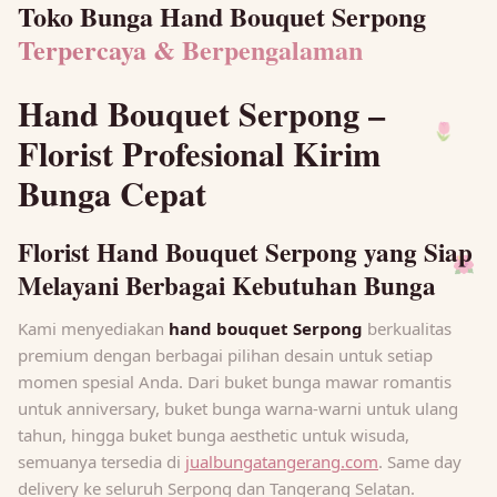
Toko Bunga Hand Bouquet Serpong
Terpercaya & Berpengalaman
Hand Bouquet Serpong –
🌷
Florist Profesional Kirim
Bunga Cepat
🌺
Florist Hand Bouquet Serpong yang Siap
Melayani Berbagai Kebutuhan Bunga
Kami menyediakan
hand bouquet Serpong
berkualitas
premium dengan berbagai pilihan desain untuk setiap
momen spesial Anda. Dari buket bunga mawar romantis
untuk anniversary, buket bunga warna-warni untuk ulang
tahun, hingga buket bunga aesthetic untuk wisuda,
semuanya tersedia di
jualbungatangerang.com
. Same day
delivery ke seluruh Serpong dan Tangerang Selatan.