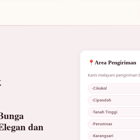
📍
Area Pengiriman
Kami melayani pengiriman b
k
Cikokol
Cipondoh
 Bunga
Tanah Tinggi
Elegan dan
Perumnas
Karangsari