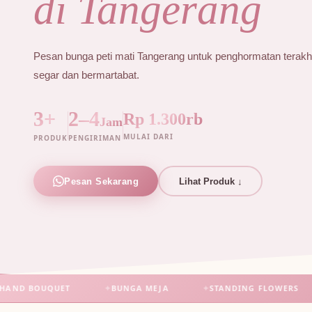
di Tangerang
Pesan bunga peti mati Tangerang untuk penghormatan terakh
segar dan bermartabat.
3+
2–4
Rp 1.300rb
Jam
MULAI DARI
PRODUK
PENGIRIMAN
Pesan Sekarang
Lihat Produk ↓
 BOUQUET
✦
BUNGA MEJA
✦
STANDING FLOWERS
✦