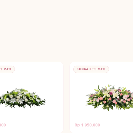
I MATI
BUNGA PETI MATI
i Mati Premium Full Cover
Bunga Peti Mati Mix Flower
000
Rp 1.950.000