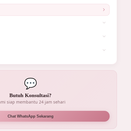
ta
e
g
tal →
ebaran →
elah
uah →
 Belah
ah
💬
ga
Butuh Konsultasi?
mi siap membantu 24 jam sehari
Chat WhatsApp Sekarang