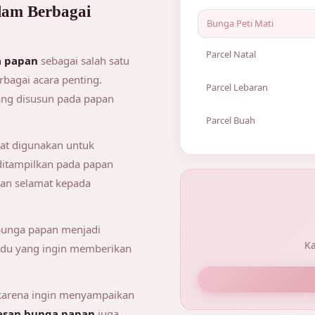
Bunga Krans Duka Ci
lam Berbagai
Standing Flowers Lov
Bunga Peti Mati
Bunga Krans Weddin
Parcel Natal
 papan
sebagai salah satu
bagai acara penting.
Lihat semua Parcel Na
Parcel Lebaran
ang disusun pada papan
Parcel Natal Snack
Lihat semua Parcel L
Parcel Buah
Parcel Natal Pecah B
Parcel Lebaran Snack
pat digunakan untuk
Lihat semua Parcel B
Parcel Lebaran Pecah
 ditampilkan pada papan
Rangkaian Parcel Bu
an selamat kepada
Parcel Buah Mix Bun
bunga papan menjadi
Ka
vidu yang ingin memberikan
arena ingin menyampaikan
esan bunga papan
juga