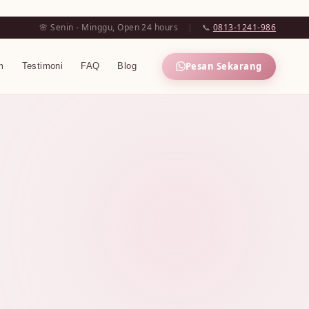
🌸 Senin - Minggu, Open 24 hours
|
📞
0813-1241-986
Pesan Sekarang
m
Testimoni
FAQ
Blog