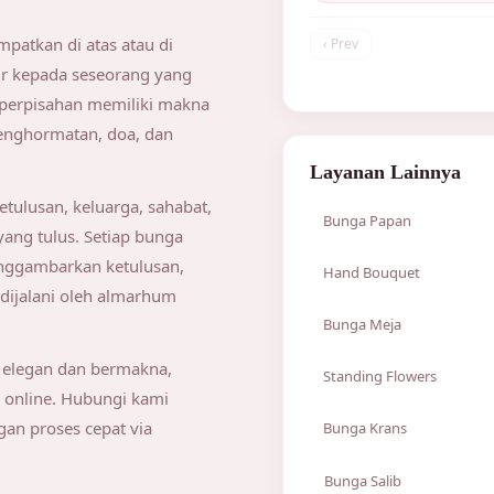
patkan di atas atau di
‹ Prev
ir kepada seseorang yang
 perpisahan memiliki makna
enghormatan, doa, dan
Layanan Lainnya
tulusan, keluarga, sahabat,
Bunga Papan
ang tulus. Setiap bunga
Lihat semua Bunga P
enggambarkan ketulusan,
Hand Bouquet
dijalani oleh almarhum
Bunga Papan Happy 
Lihat semua Hand Bo
Bunga Meja
Bunga Papan Selamat
Hand Bouquet Annive
 elegan dan bermakna,
Lihat semua Bunga Me
Bunga Papan Congrat
Standing Flowers
Hand Bouquet Birthd
online. Hubungi kami
Bunga Meja Lily
Bunga Papan Duka Ci
Lihat semua Standing
Hand Bouquet Weddi
an proses cepat via
Bunga Krans
Bunga Meja Mawar
Papan Bunga Printing
Standing Flowers Duk
Lihat semua Bunga Kr
Bunga Meja Mix Flow
Bunga Salib
Papan Bunga Kertas
Standing Flowers Gr