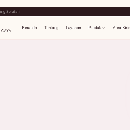
ang Selatan
Beranda
Tentang
Layanan
Produk
Area Kiri
RCAYA
i