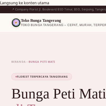
Langsung ke konten utama
📍 Company Florist Jl. Boulevard BSD Timur, BSD, Serpong, Tanger
Toko Bunga Tangerang
TOKO BUNGA TANGERANG – CEPAT, MURAH, TERPE
BERANDA
—
BUNGA PETI MATI
FLORIST TERPERCAYA TANGERANG
Bunga Peti Mat