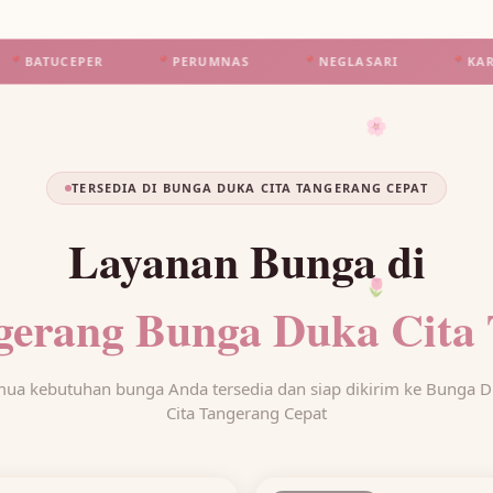
R
📍
PERUMNAS
📍
NEGLASARI
📍
KARANGSARI
🌸
TERSEDIA DI BUNGA DUKA CITA TANGERANG CEPAT
Layanan Bunga di
🌷
gerang Bunga Duka Cita 
ua kebutuhan bunga Anda tersedia dan siap dikirim ke Bunga 
Cita Tangerang Cepat