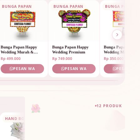
BUNGA PAPAN
BUNGA PAPAN
BUNGA PAPAN
Bunga Papan Happy
Bunga Papan Happy
Bunga Papan Happ
Wedding Murah &
Wedding Premium
Wedding Murah
Elegan
Rp 499.000
Rp 749.000
Rp 350.000
PESAN WA
PESAN WA
PESAN WA
🌺
12 PRODUK
HAND BOUQUET
Hand Bouquet Birthday
HAND BOUQUET
Hand Bouquet Bir
HAND BOUQUE
Sunflower
Mix Colorful
Rp 750.000
Rp 950.000
PESAN WA
PESAN W