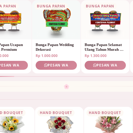
A PAPAN
BUNGA PAPAN
BUNGA PAPAN
Papan Ucapan
Bunga Papan Wedding
Bunga Papan Selamat
t Premium
Dekorasi
Ulang Tahun Murah &
Unik
0.000
Rp 1.000.000
Rp 1.300.000
PESAN WA
PESAN WA
PESAN WA
🌸
D BOUQUET
HAND BOUQUET
HAND BOUQUET