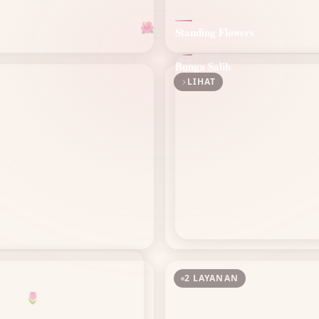
🌺
Standing Flowers
Bunga Salib
LIHAT
2 LAYANAN
🌷