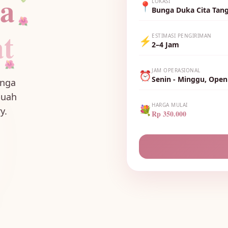
ta
🌷
LOKASI
📍
Bunga Duka Cita Tan
🌺
t
ESTIMASI PENGIRIMAN
⚡
2–4 Jam
🌺
JAM OPERASIONAL
⏰
Senin - Minggu, Open
unga
🌸
buah
HARGA MULAI
💐
y.
Rp 350.000