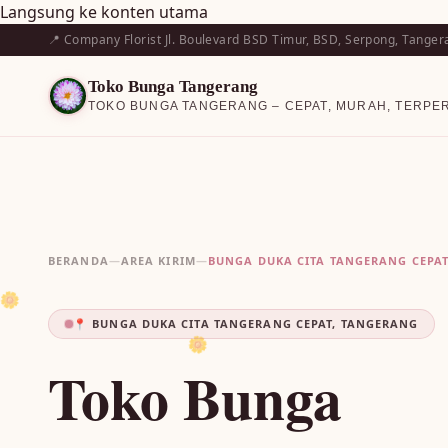
Langsung ke konten utama
📍 Company Florist Jl. Boulevard BSD Timur, BSD, Serpong, Tanger
Toko Bunga Tangerang
TOKO BUNGA TANGERANG – CEPAT, MURAH, TERPE
BERANDA
—
AREA KIRIM
—
BUNGA DUKA CITA TANGERANG CEPA
🌼
📍 BUNGA DUKA CITA TANGERANG CEPAT, TANGERANG
🌼
Toko Bunga