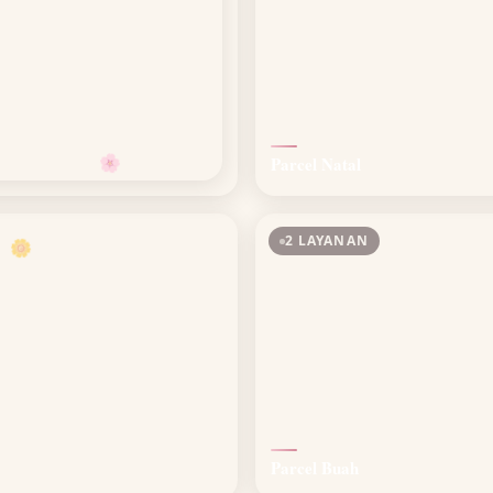
Parcel Natal
🌸
2 LAYANAN
🌼
Parcel Buah