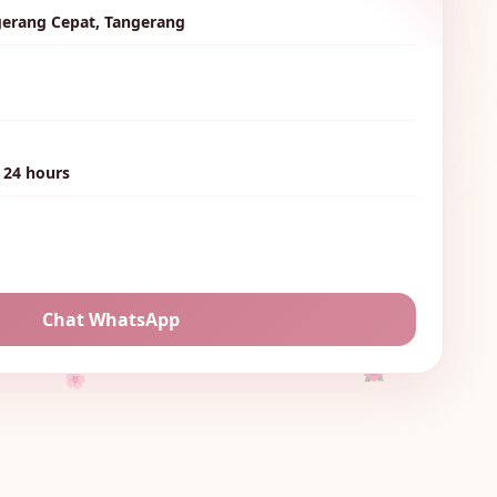
gerang Cepat, Tangerang
🌷
 24 hours
🌸
🌸
🌼
Chat WhatsApp
🌺
🌸