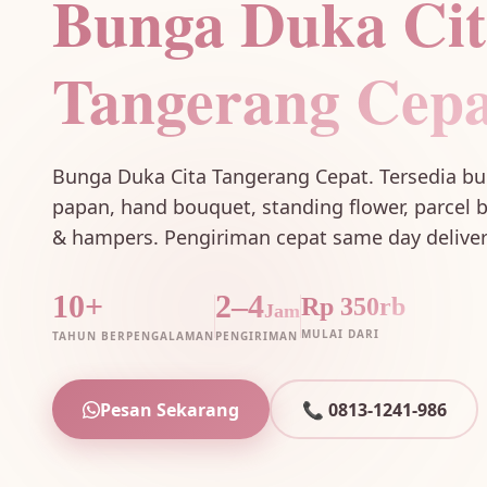
Bunga Duka Ci
Tangerang Cepa
Bunga Duka Cita Tangerang Cepat. Tersedia b
papan, hand bouquet, standing flower, parcel 
& hampers. Pengiriman cepat same day deliver
10+
2–4
Rp 350rb
Jam
MULAI DARI
TAHUN BERPENGALAMAN
PENGIRIMAN
Pesan Sekarang
📞 0813-1241-986