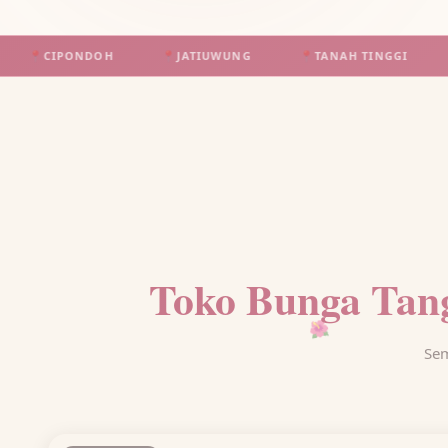
NDOH
📍
JATIUWUNG
📍
TANAH TINGGI
📍
BATUCEPE
Toko Bunga Tan
🌺
Sem