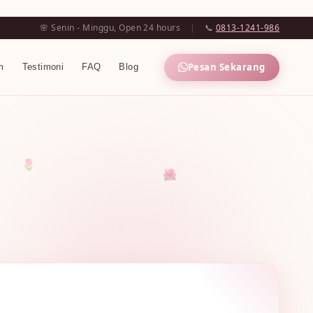
🌸 Senin - Minggu, Open 24 hours
|
📞
0813-1241-986
Pesan Sekarang
m
Testimoni
FAQ
Blog
🌷
🌺