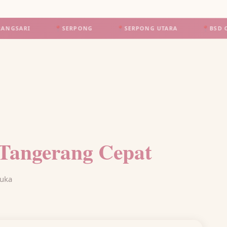
📍
SERPONG
📍
SERPONG UTARA
📍
BSD CITY
📍
Tangerang Cepat
Duka