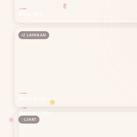
🌷
Bunga Meja
2 LAYANAN
Bunga Krans
🌼
Bunga Peti Mati
LIHAT
🌸