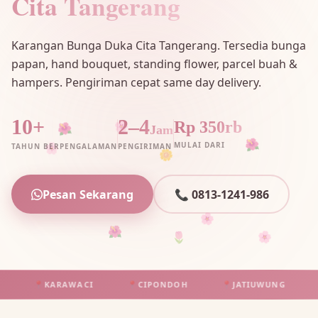
Cita Tangerang
Karangan Bunga Duka Cita Tangerang. Tersedia bunga
papan, hand bouquet, standing flower, parcel buah &
hampers. Pengiriman cepat same day delivery.
🌸
10+
2–4
Rp 350rb
Jam
🌺
🌸
MULAI DARI
🌺
TAHUN BERPENGALAMAN
PENGIRIMAN
🌼
Pesan Sekarang
📞 0813-1241-986
🌺
🌷
🌸
🌸
📍
KARAWACI
📍
CIPONDOH
📍
JATIUWUNG
📍
T