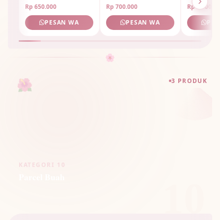
Rp 650.000
Rp 700.000
Rp 1.800.0
PESAN WA
PESAN WA
PES
🌸
🌺
3 PRODUK
KATEGORI 10
Parcel Buah
10