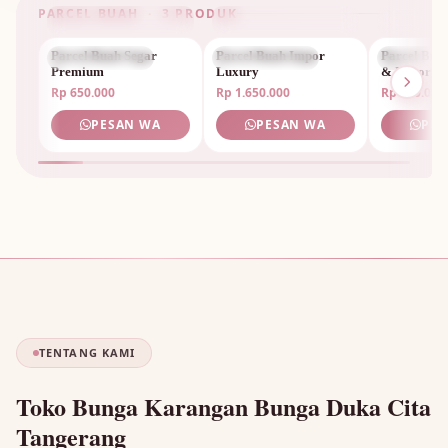
PARCEL BUAH · 3 PRODUK
Parcel Buah Segar
PARCEL BUAH
Parcel Buah Impor
PARCEL BUAH
Parcel Bua
PARCEL 
Premium
Luxury
& Impor
Rp 650.000
Rp 1.650.000
Rp 950.000
PESAN WA
PESAN WA
PES
TENTANG KAMI
Toko Bunga Karangan Bunga Duka Cita
Tangerang