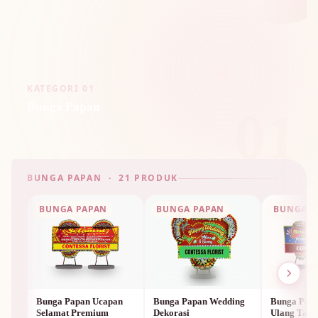
KATEGORI 01
Bunga Papan
01
BUNGA PAPAN · 21 PRODUK
BUNGA PAPAN
BUNGA PAPAN
BUNGA P
Bunga Papan Ucapan
Bunga Papan Wedding
Bunga Papa
Selamat Premium
Dekorasi
Ulang Tah