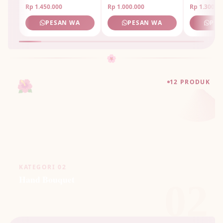
Unik
Rp 1.450.000
Rp 1.000.000
Rp 1.300.0
PESAN WA
PESAN WA
PES
🌸
🌺
12 PRODUK
KATEGORI 02
Hand Bouquet
02