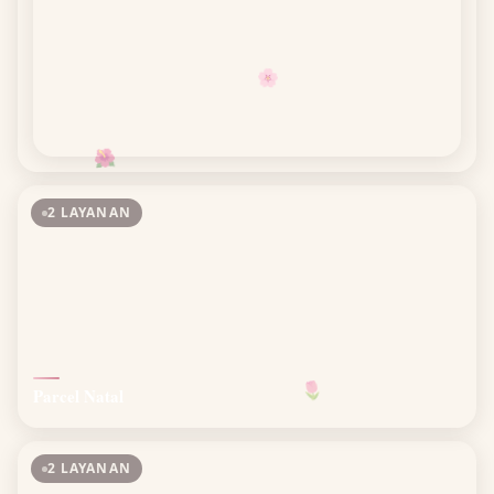
🌸
🌺
2 LAYANAN
Parcel Natal
🌷
2 LAYANAN