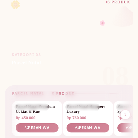
🌼
3 PRODUK
🌸
KATEGORI 08
Parcel Natal
08
PARCEL NATAL · 3 PRODUK
🌷
Parcel Natal Premium
PARCEL NATAL
Parcel Natal Hampers
PARCEL NATAL
Parcel Nat
PARCEL 
Coklat & Kue
Luxury
Spesial
Rp 450.000
Rp 760.000
Rp 2.200.0
PESAN WA
PESAN WA
PES