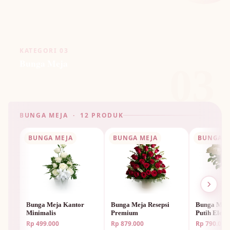
KATEGORI 03
Bunga Meja
03
BUNGA MEJA · 12 PRODUK
BUNGA MEJA
BUNGA MEJA
BUNGA M
Bunga Meja Kantor
Bunga Meja Resepsi
Bunga Mej
Minimalis
Premium
Putih Elega
Rp 499.000
Rp 879.000
Rp 790.000