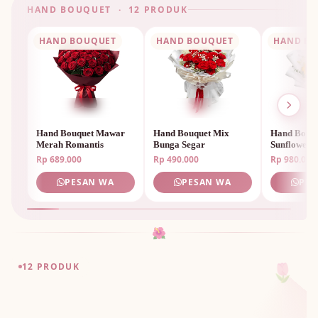
HAND BOUQUET · 12 PRODUK
HAND BOUQUET
HAND BOUQUET
HAND B
Hand Bouquet Mawar
Hand Bouquet Mix
Hand Bouq
Merah Romantis
Bunga Segar
Sunflower 
Rp 689.000
Rp 490.000
Rp 980.000
PESAN WA
PESAN WA
PES
🌷
🌺
🌷
12 PRODUK