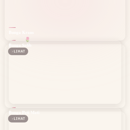
Bunga Krans
🌷
Bunga Salib
LIHAT
Bunga Peti Mati
LIHAT