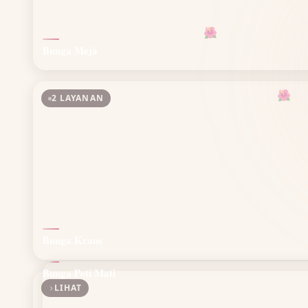
🌺
Bunga Meja
🌺
2 LAYANAN
Bunga Krans
Bunga Peti Mati
LIHAT