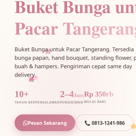
Buket Bunga un
Pacar Tangeran
🌺
Buket Bunga untuk Pacar Tangerang. Tersedia
bunga papan, hand bouquet, standing flower, p
buah & hampers. Pengiriman cepat same day
delivery.
🌸
🌺
10+
2–4
Rp 350rb
Jam
MULAI DARI
TAHUN BERPENGALAMAN
PENGIRIMAN
Pesan Sekarang
📞 0813-1241-986
