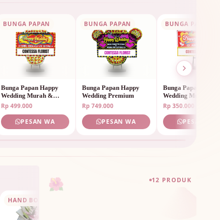
BUNGA PAPAN
BUNGA PAPAN
BUNGA PAPAN
Bunga Papan Happy
Bunga Papan Happy
Bunga Papan Happ
Wedding Murah &
Wedding Premium
Wedding Murah
Elegan
Rp 499.000
Rp 749.000
Rp 350.000
PESAN WA
PESAN WA
PESAN WA
🌺
12 PRODUK
HAND BOUQUET
Hand Bouquet Birthday
HAND BOUQUET
Hand Bouquet Bir
HAND BOUQUE
Sunflower
Mix Colorful
Rp 750.000
Rp 950.000