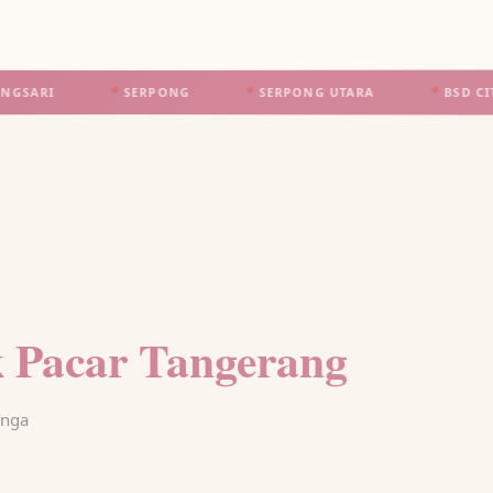
📍
SERPONG
📍
SERPONG UTARA
📍
BSD CITY
📍
 Pacar Tangerang
unga