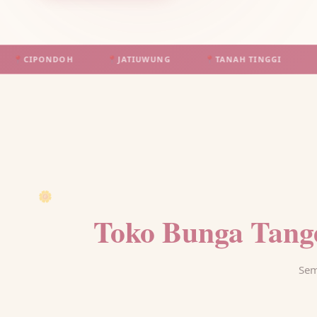
NDOH
📍
JATIUWUNG
📍
TANAH TINGGI
📍
BATUCEPE
🌼
Toko Bunga Tang
Sem