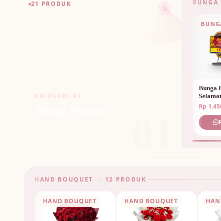
BUNGA 
🌸
21 PRODUK
BUNG
Bunga 
KATEGORI 01
Selama
Bunga Papan
Rp 1.45
01
HAND BOUQUET · 12 PRODUK
HAND BOUQUET
HAND BOUQUET
HAN