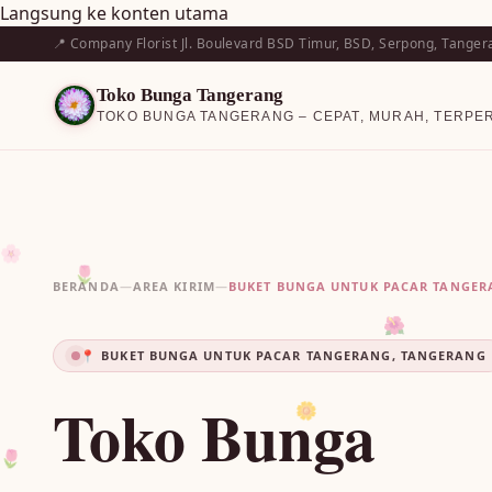
Langsung ke konten utama
📍 Company Florist Jl. Boulevard BSD Timur, BSD, Serpong, Tanger
Toko Bunga Tangerang
TOKO BUNGA TANGERANG – CEPAT, MURAH, TERPE
🌸
🌷
BERANDA
—
AREA KIRIM
—
BUKET BUNGA UNTUK PACAR TANGE
🌺
📍 BUKET BUNGA UNTUK PACAR TANGERANG, TANGERANG
Toko Bunga
🌼
🌷