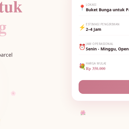
tuk
LOKASI
📍
Buket Bunga untuk P
g
ESTIMASI PENGIRIMAN
⚡
2–4 Jam
JAM OPERASIONAL
⏰
Senin - Minggu, Open
arcel
HARGA MULAI
💐
Rp 350.000
🌸
🌺
