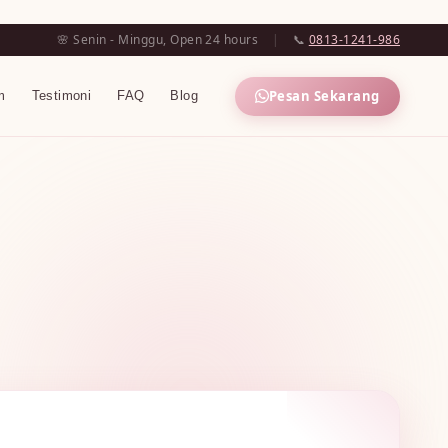
🌸 Senin - Minggu, Open 24 hours
|
📞
0813-1241-986
Pesan Sekarang
m
Testimoni
FAQ
Blog