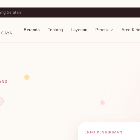
ang Selatan
Beranda
Tentang
Layanan
Produk
Area Kiri
RCAYA
🌼
RANG
🌸
INFO PENGIRIMAN