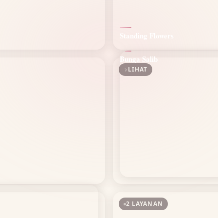
Standing Flowers
Bunga Salib
LIHAT
2 LAYANAN