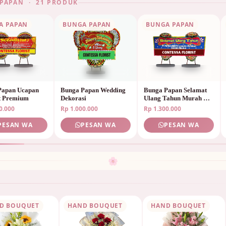
PAPAN · 21 PRODUK
A PAPAN
BUNGA PAPAN
BUNGA PAPAN
Papan Ucapan
Bunga Papan Wedding
Bunga Papan Selamat
t Premium
Dekorasi
Ulang Tahun Murah &
Unik
0.000
Rp 1.000.000
Rp 1.300.000
PESAN WA
PESAN WA
PESAN WA
🌸
D BOUQUET
HAND BOUQUET
HAND BOUQUET