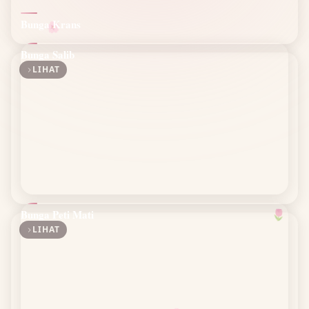
Bunga Krans
🌸
Bunga Salib
LIHAT
🌷
Bunga Peti Mati
LIHAT
🌸