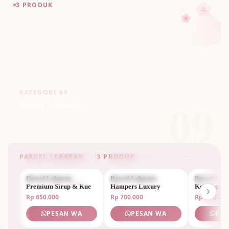
🌸
3 PRODUK
🌸
KATEGORI 09
Parcel Lebaran
09
PARCEL LEBARAN · 3 PRODUK
Parcel Lebaran
PARCEL LEBARAN
Parcel Lebaran
PARCEL LEBARAN
Parcel Leb
PARCEL 
Premium Sirup & Kue
Hampers Luxury
Keluarga Sp
Rp 650.000
Rp 700.000
Rp 1.800.0
PESAN WA
PESAN WA
PES