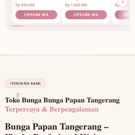
Rp 650.000
Rp 1.650.000
Rp 950.000
PESAN WA
PESAN WA
PES
TENTANG KAMI
Toko Bunga Bunga Papan Tangerang
🌷
Terpercaya & Berpengalaman
Bunga Papan Tangerang –