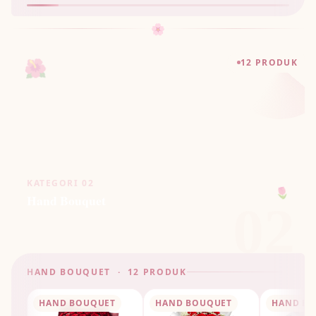
🌸
🌺
12 PRODUK
KATEGORI 02
Hand Bouquet
🌷
02
HAND BOUQUET · 12 PRODUK
HAND BOUQUET
HAND BOUQUET
HAND B