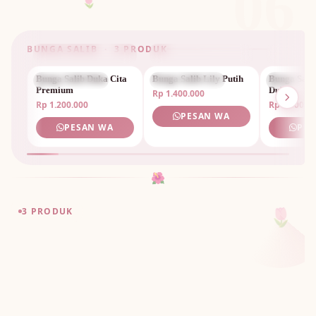
06
🌷
BUNGA SALIB · 3 PRODUK
Bunga Salib Duka Cita
BUNGA SALIB
Bunga Salib Lily Putih
BUNGA SALIB
Bunga Sali
BUNGA S
Premium
Duka
Rp 1.400.000
Rp 1.200.000
Rp 1.300.0
PESAN WA
PESAN WA
PES
🌺
🌷
3 PRODUK