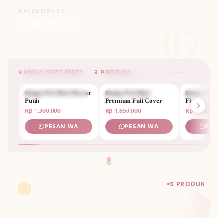
KATEGORI 07
Bunga Peti Mati
07
BUNGA PETI MATI · 3 PRODUK
Bunga Peti Mati Mawar
BUNGA PETI MATI
Bunga Peti Mati
BUNGA PETI MATI
Bunga Peti
BUNGA P
Putih
Premium Full Cover
Flower
Rp 1.300.000
Rp 1.650.000
Rp 1.950.0
PESAN WA
PESAN WA
PES
🌷
🌼
3 PRODUK