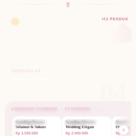
🌷
🌼
12 PRODUK
KATEGORI 04
Standing Flowers
04
STANDING FLOWERS · 12 PRODUK
Standing Flowers
STANDING FLOWERS
Standing Flowers
STANDING FLOWERS
Standing F
STANDIN
Selamat & Sukses
Wedding Elegan
Opening M
Rp 3.599.000
Rp 2.900.000
Rp 1.448.0