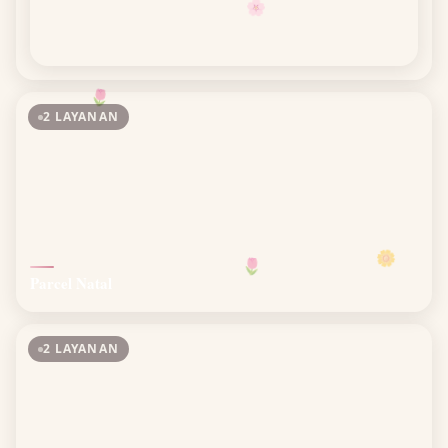
🌷
2 LAYANAN
🌼
🌷
Parcel Natal
2 LAYANAN