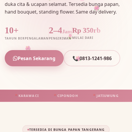
🌸
🌺
duka cita & ucapan selamat. Tersedia bunga papan,
hand bouquet, standing flower. Same day delivery.
10+
2–4
Rp 350rb
Jam
🌷
MULAI DARI
TAHUN BERPENGALAMAN
PENGIRIMAN
🌺
🌺
Pesan Sekarang
📞 0813-1241-986
📍
KARAWACI
📍
CIPONDOH
📍
JATIUWUNG
📍
T
TERSEDIA DI BUNGA PAPAN TANGERANG