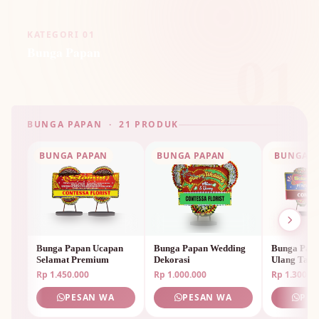
KATEGORI 01
Bunga Papan
01
BUNGA PAPAN · 21 PRODUK
BUNGA PAPAN
BUNGA PAPAN
BUNGA P
Bunga Papan Ucapan
Bunga Papan Wedding
Bunga Papa
Selamat Premium
Dekorasi
Ulang Tah
Unik
Rp 1.450.000
Rp 1.000.000
Rp 1.300.0
PESAN WA
PESAN WA
PES