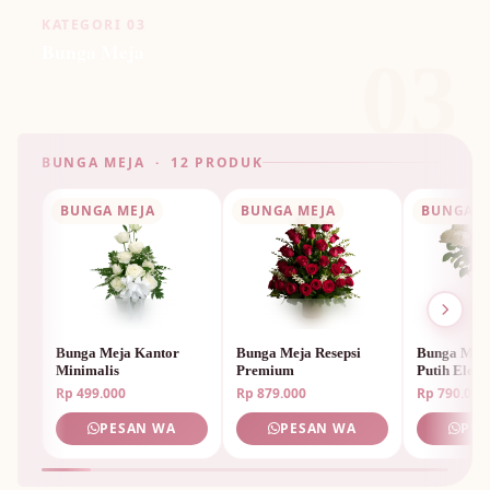
KATEGORI 03
Bunga Meja
03
BUNGA MEJA · 12 PRODUK
BUNGA MEJA
BUNGA MEJA
BUNGA M
Bunga Meja Kantor
Bunga Meja Resepsi
Bunga Mej
Minimalis
Premium
Putih Elega
Rp 499.000
Rp 879.000
Rp 790.000
PESAN WA
PESAN WA
PES