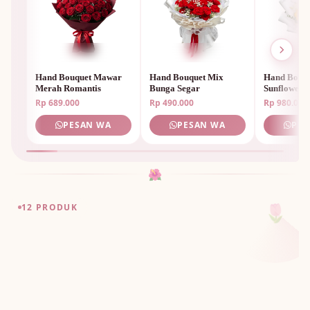
Hand Bouquet Mawar
Hand Bouquet Mix
Hand Bouq
Merah Romantis
Bunga Segar
Sunflower 
Rp 689.000
Rp 490.000
Rp 980.000
PESAN WA
PESAN WA
PES
🌺
🌷
12 PRODUK