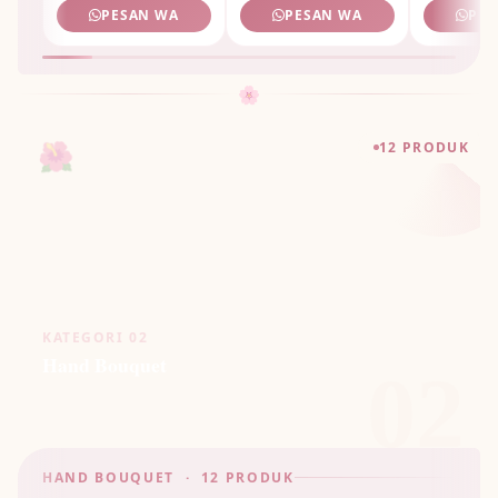
PESAN WA
PESAN WA
PES
🌸
🌺
12 PRODUK
KATEGORI 02
Hand Bouquet
02
🌸
HAND BOUQUET · 12 PRODUK