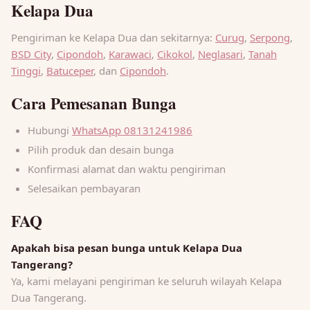
Kelapa Dua
Pengiriman ke Kelapa Dua dan sekitarnya:
Curug
,
Serpong
,
BSD City
,
Cipondoh
,
Karawaci
,
Cikokol
,
Neglasari
,
Tanah
Tinggi
,
Batuceper
, dan
Cipondoh
.
Cara Pemesanan Bunga
Hubungi
WhatsApp 08131241986
Pilih produk dan desain bunga
Konfirmasi alamat dan waktu pengiriman
Selesaikan pembayaran
FAQ
Apakah bisa pesan bunga untuk Kelapa Dua
Tangerang?
Ya, kami melayani pengiriman ke seluruh wilayah Kelapa
Dua Tangerang.