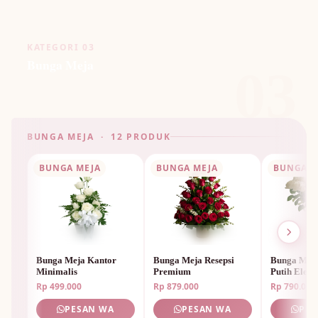
KATEGORI 03
Bunga Meja
03
BUNGA MEJA · 12 PRODUK
BUNGA MEJA
BUNGA MEJA
BUNGA M
Bunga Meja Kantor
Bunga Meja Resepsi
Bunga Mej
Minimalis
Premium
Putih Elega
Rp 499.000
Rp 879.000
Rp 790.000
PESAN WA
PESAN WA
PES