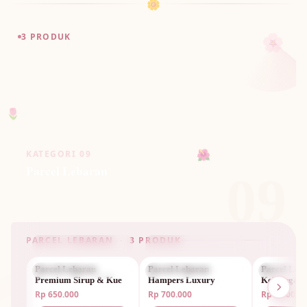
🌼
🌸
3 PRODUK
🌷
🌺
KATEGORI 09
Parcel Lebaran
09
PARCEL LEBARAN · 3 PRODUK
Parcel Lebaran
PARCEL LEBARAN
Parcel Lebaran
PARCEL LEBARAN
Parcel Leb
PARCEL 
Premium Sirup & Kue
Hampers Luxury
Keluarga Sp
Rp 650.000
Rp 700.000
Rp 1.800.0