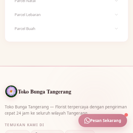
Parcel Natal
Lihat semua Parcel Natal →
Parcel Lebaran
Parcel Natal Snack
Lihat semua Parcel Lebaran →
Parcel Buah
Parcel Natal Pecah Belah
Parcel Lebaran Snack
Lihat semua Parcel Buah →
Parcel Lebaran Pecah Belah
Rangkaian Parcel Buah
Parcel Buah Mix Bunga
🌼
🌸
🌹
🪷
🌺
🌼
🌺
🌸
🌷
🌷
Toko Bunga Tangerang
Toko Bunga Tangerang — Florist terpercaya dengan pengiriman
cepat 24 jam ke seluruh wilayah Tangerang .
Pesan Sekarang
TEMUKAN KAMI DI