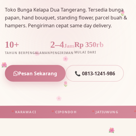
Toko Bunga Kelapa Dua Tangerang. Tersedia bunga
🌷
papan, hand bouquet, standing flower, parcel buah &
hampers. Pengiriman cepat same day delivery.
10+
2–4
Rp 350rb
Jam
MULAI DARI
TAHUN BERPENGALAMAN
PENGIRIMAN
🌸
🌸
🌺
🌼
Pesan Sekarang
📞 0813-1241-986
🌷
🌸
📍
KARAWACI
📍
CIPONDOH
📍
JATIUWUNG
📍
TA
🌺