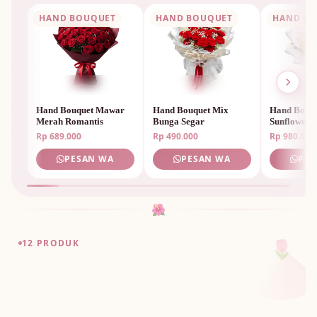
HAND BOUQUET
HAND BOUQUET
HAND B
Hand Bouquet Mawar
Hand Bouquet Mix
Hand Bouq
Merah Romantis
Bunga Segar
Sunflower 
Rp 689.000
Rp 490.000
Rp 980.000
PESAN WA
PESAN WA
PES
🌺
🌷
12 PRODUK