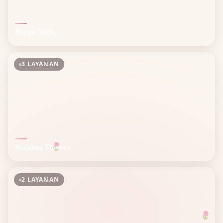
Bunga Meja
3 LAYANAN
Standing Flowers
🌷
2 LAYANAN
🌷