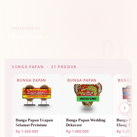
KATEGORI 01
Bunga Papan
01
BUNGA PAPAN · 21 PRODUK
BUNGA PAPAN
BUNGA PAPAN
BUNGA P
Bunga Papan Ucapan
Bunga Papan Wedding
Bunga Papa
Selamat Premium
Dekorasi
Ulang Tah
Unik
Rp 1.450.000
Rp 1.000.000
Rp 1.300.0