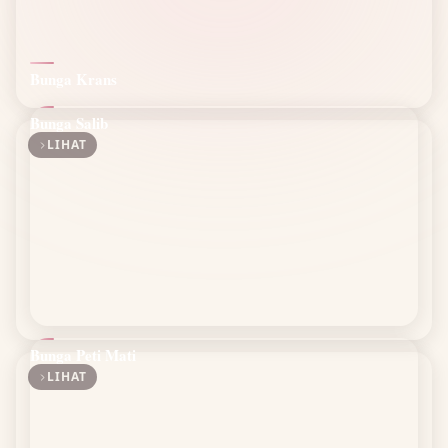
Bunga Krans
Bunga Salib
LIHAT
Bunga Peti Mati
LIHAT