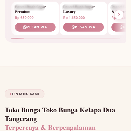
Parcel Buah Segar
PARCEL BUAH
Parcel Buah Impor
PARCEL BUAH
Parcel Bua
PARCEL 
Premium
Luxury
& Impor
Rp 650.000
Rp 1.650.000
Rp 950.000
PESAN WA
PESAN WA
PES
TENTANG KAMI
Toko Bunga Toko Bunga Kelapa Dua
Tangerang
Terpercaya & Berpengalaman