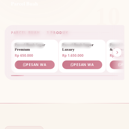
Parcel Buah
10
PARCEL BUAH · 3 PRODUK
Parcel Buah Segar
PARCEL BUAH
Parcel Buah Impor
PARCEL BUAH
Parcel Bua
PARCEL 
Premium
Luxury
& Impor
Rp 650.000
Rp 1.650.000
Rp 950.000
PESAN WA
PESAN WA
PES