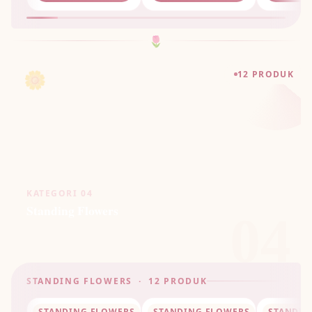
🌷
🌼
12 PRODUK
KATEGORI 04
Standing Flowers
04
STANDING FLOWERS · 12 PRODUK
STANDING FLOWERS
STANDING FLOWERS
STANDIN