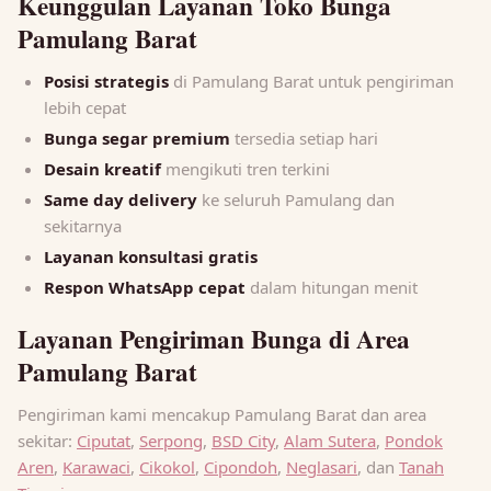
Keunggulan Layanan Toko Bunga
Pamulang Barat
Posisi strategis
di Pamulang Barat untuk pengiriman
lebih cepat
Bunga segar premium
tersedia setiap hari
Desain kreatif
mengikuti tren terkini
Same day delivery
ke seluruh Pamulang dan
sekitarnya
Layanan konsultasi gratis
Respon WhatsApp cepat
dalam hitungan menit
Layanan Pengiriman Bunga di Area
Pamulang Barat
Pengiriman kami mencakup Pamulang Barat dan area
sekitar:
Ciputat
,
Serpong
,
BSD City
,
Alam Sutera
,
Pondok
Aren
,
Karawaci
,
Cikokol
,
Cipondoh
,
Neglasari
, dan
Tanah