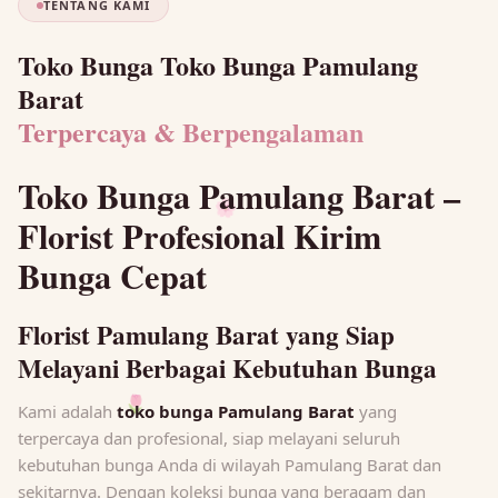
TENTANG KAMI
Toko Bunga Toko Bunga Pamulang
Barat
Terpercaya & Berpengalaman
Toko Bunga Pamulang Barat –
🌸
Florist Profesional Kirim
Bunga Cepat
Florist Pamulang Barat yang Siap
Melayani Berbagai Kebutuhan Bunga
Kami adalah
toko bunga Pamulang Barat
yang
🌷
terpercaya dan profesional, siap melayani seluruh
kebutuhan bunga Anda di wilayah Pamulang Barat dan
sekitarnya. Dengan koleksi bunga yang beragam dan