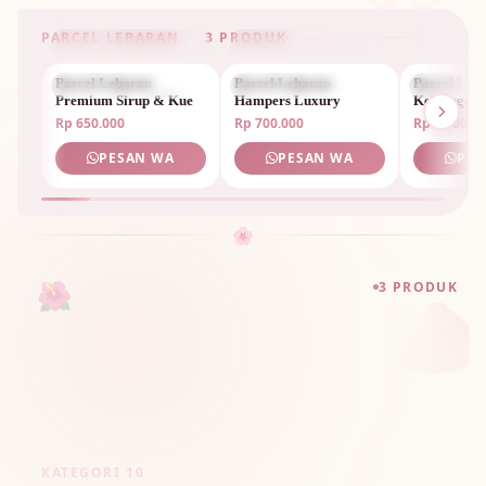
PARCEL LEBARAN · 3 PRODUK
Parcel Lebaran
PARCEL LEBARAN
Parcel Lebaran
PARCEL LEBARAN
Parcel Leb
PARCEL 
Premium Sirup & Kue
Hampers Luxury
Keluarga Sp
Rp 650.000
Rp 700.000
Rp 1.800.0
PESAN WA
PESAN WA
PES
🌸
🌺
3 PRODUK
KATEGORI 10