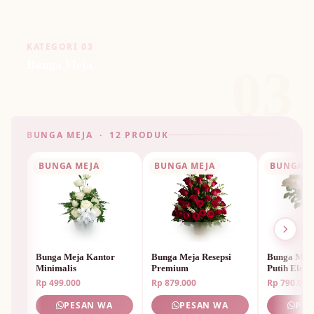
KATEGORI 03
Bunga Meja
03
🌸
BUNGA MEJA · 12 PRODUK
BUNGA MEJA
BUNGA MEJA
BUNGA M
Bunga Meja Kantor
Bunga Meja Resepsi
Bunga Mej
Minimalis
Premium
Putih Elega
Rp 499.000
Rp 879.000
Rp 790.000
PESAN WA
PESAN WA
PES