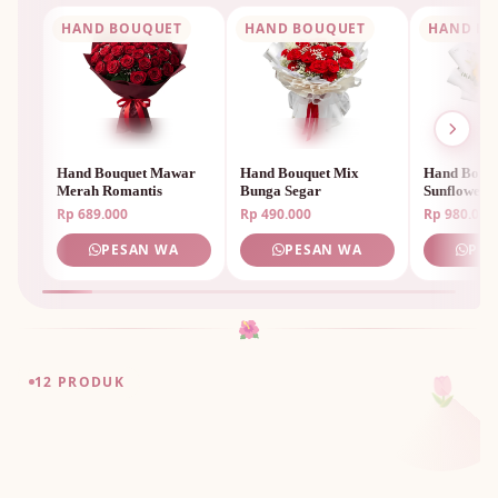
HAND BOUQUET
HAND BOUQUET
HAND B
🌷
Hand Bouquet Mawar
Hand Bouquet Mix
Hand Bouq
Merah Romantis
Bunga Segar
Sunflower 
Rp 689.000
Rp 490.000
Rp 980.000
PESAN WA
PESAN WA
PES
🌺
🌷
12 PRODUK