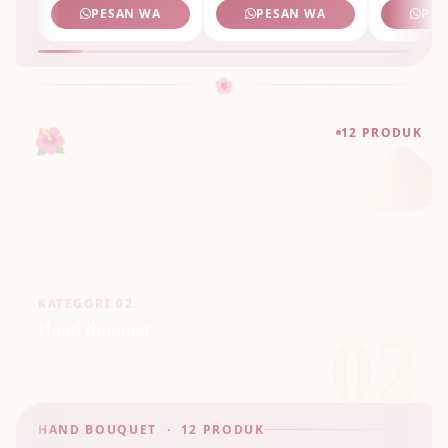
PESAN WA
PESAN WA
PES
🌸
🌺
12 PRODUK
KATEGORI 02
Hand Bouquet
02
HAND BOUQUET · 12 PRODUK