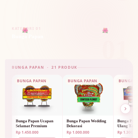
KATEGORI 01
🌺
Bunga Papan
🌺
01
BUNGA PAPAN · 21 PRODUK
BUNGA PAPAN
BUNGA PAPAN
BUNGA P
Bunga Papan Ucapan
Bunga Papan Wedding
Bunga Papa
Selamat Premium
Dekorasi
Ulang Tah
Unik
Rp 1.450.000
Rp 1.000.000
Rp 1.300.0