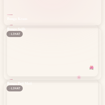
Bunga Krans
Bunga Salib
LIHAT
🌺
🌸
Bunga Peti Mati
LIHAT