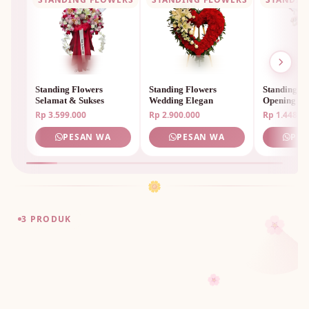
Standing Flowers
Standing Flowers
Standing F
Selamat & Sukses
Wedding Elegan
Opening M
Rp 3.599.000
Rp 2.900.000
Rp 1.448.0
PESAN WA
PESAN WA
PES
🌼
🌸
3 PRODUK
🌸