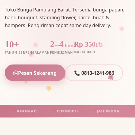
Toko Bunga Pamulang Barat. Tersedia bunga papan,
hand bouquet, standing flower, parcel buah &
hampers. Pengiriman cepat same day delivery.
🌸
🌸
10+
2–4
Rp 350rb
Jam
MULAI DARI
TAHUN BERPENGALAMAN
PENGIRIMAN
🌸
Pesan Sekarang
📞 0813-1241-986
🌷
🌺
🌺
🌼
📍
KARAWACI
📍
CIPONDOH
📍
JATIUWUNG
📍
TA