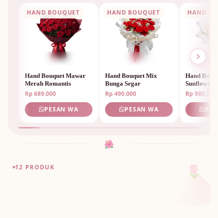
HAND BOUQUET
HAND BOUQUET
HAND B
Hand Bouquet Mawar
Hand Bouquet Mix
Hand Bouq
Merah Romantis
Bunga Segar
Sunflower 
Rp 689.000
Rp 490.000
Rp 980.000
PESAN WA
PESAN WA
PES
🌺
🌷
12 PRODUK