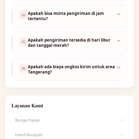
Apakah bisa minta pengiriman di jam
04
tertentu?
Apakah pengiriman tersedia di hari libur
05
dan tanggal merah?
Apakah ada biaya ongkos kirim untuk area
06
Tangerang?
Layanan Kami
🌷
Bunga Papan
Lihat semua Bunga Papan →
Hand Bouquet