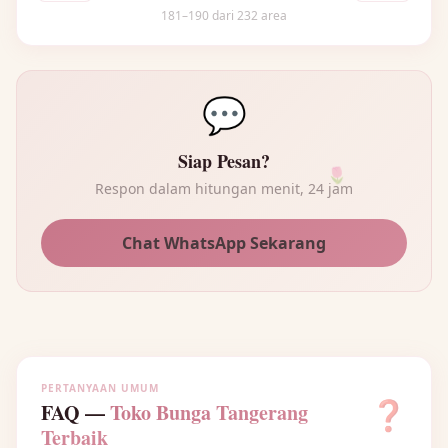
181–190 dari 232 area
💬
Siap Pesan?
🌷
Respon dalam hitungan menit, 24 jam
Chat WhatsApp Sekarang
PERTANYAAN UMUM
❓
FAQ —
Toko Bunga Tangerang
Terbaik