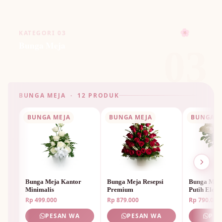
KATEGORI 03
🌸
Bunga Meja
03
BUNGA MEJA · 12 PRODUK
🌸
BUNGA MEJA
BUNGA MEJA
BUNGA M
Bunga Meja Kantor
Bunga Meja Resepsi
Bunga Mej
🌷
Minimalis
Premium
Putih Elega
Rp 499.000
Rp 879.000
Rp 790.000
PESAN WA
PESAN WA
PES