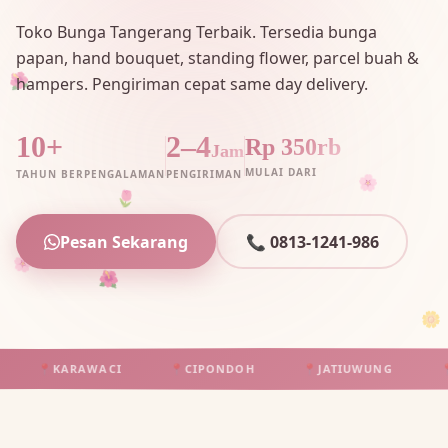
Toko Bunga Tangerang Terbaik. Tersedia bunga
papan, hand bouquet, standing flower, parcel buah &
hampers. Pengiriman cepat same day delivery.
🌺
10+
2–4
Rp 350rb
Jam
MULAI DARI
TAHUN BERPENGALAMAN
PENGIRIMAN
🌸
🌷
Pesan Sekarang
📞 0813-1241-986
🌸
🌺
🌼
📍
KARAWACI
📍
CIPONDOH
📍
JATIUWUNG
📍
TA