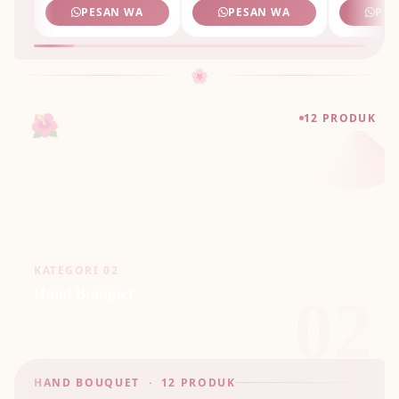
PESAN WA
PESAN WA
PES
🌸
🌺
12 PRODUK
KATEGORI 02
Hand Bouquet
02
HAND BOUQUET · 12 PRODUK