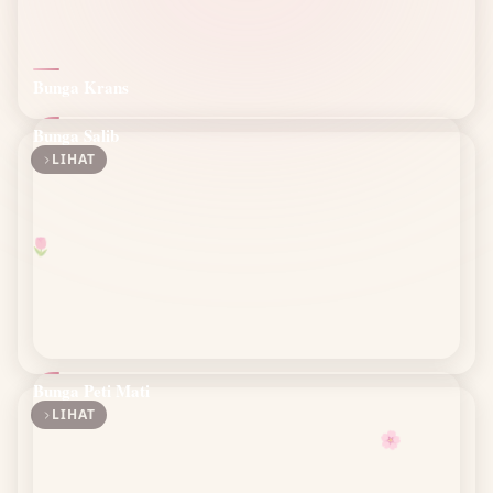
Bunga Krans
Bunga Salib
LIHAT
🌷
Bunga Peti Mati
LIHAT
🌸