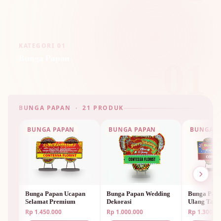
KATEGORI 01
Bunga Papan
01
BUNGA PAPAN · 21 PRODUK
BUNGA PAPAN
BUNGA PAPAN
BUNGA P
Bunga Papan Ucapan
Bunga Papan Wedding
Bunga Papa
Selamat Premium
Dekorasi
Ulang Tah
Unik
Rp 1.450.000
Rp 1.000.000
Rp 1.300.0