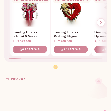
Standing Flowers
Standing Flowers
Standing F
Selamat & Sukses
Wedding Elegan
Opening M
🌸
Rp 3.599.000
Rp 2.900.000
Rp 1.448.0
PESAN WA
PESAN WA
PES
🌼
🌸
3 PRODUK