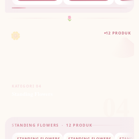
🌷
🌼
12 PRODUK
KATEGORI 04
Standing Flowers
04
STANDING FLOWERS · 12 PRODUK
STANDING FLOWERS
STANDING FLOWERS
STANDIN