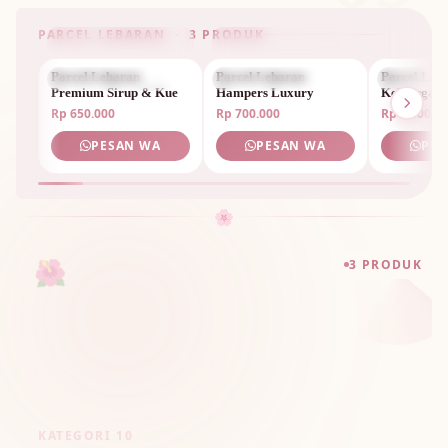
PARCEL LEBARAN · 3 PRODUK
Parcel Lebaran
PARCEL LEBARAN
Parcel Lebaran
PARCEL LEBARAN
Parcel Leb
PARCEL 
Premium Sirup & Kue
Hampers Luxury
Keluarga Sp
Rp 650.000
Rp 700.000
Rp 1.800.0
PESAN WA
PESAN WA
PES
🌸
🌺
3 PRODUK
KATEGORI 10